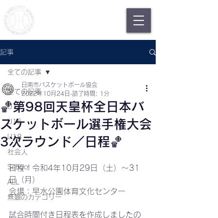
日南市バスケットボール協会
Nichinan Basketball
Association
記事
全ての記事
日南市バスケットボール協会
全ての記事
2022年10月24日
読了時間: 1分
🏀第98回天皇杯全日本バ
U12
スケットボール選手権大会
U15
U18
3次ラウンド／日程🏀
社会人
School
日程：令和4年10月29日（土）～31
日（月）
ALL
会場：早水公園体育文化センター
無題のカテゴリー
試合時間付き日程表を作成しましたの