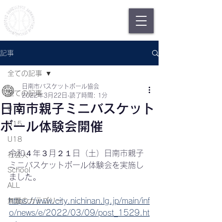
日南市バスケットボール協会
Nichinan Basketball
Association
記事
全ての記事
日南市バスケットボール協会
全ての記事
2022年3月22日
読了時間: 1分
日南市親子ミニバスケット
U12
ボール体験会開催
U15
U18
令和４年３月２１日（土）日南市親子
社会人
ミニバスケットボール体験会を実施し
School
ました。
ALL
https://www.city.nichinan.lg.jp/main/inf
無題のカテゴリー
o/news/e/2022/03/09/post_1529.ht