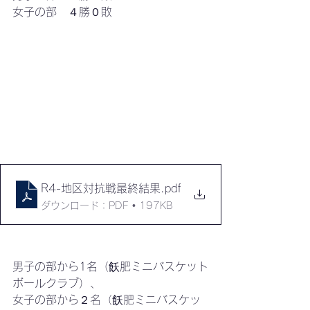
女子の部　４勝０敗
R4-地区対抗戦最終結果
.pdf
ダウンロード：PDF • 197KB
男子の部から1名（飫肥ミニバスケット
ボールクラブ）、
女子の部から２名（飫肥ミニバスケッ