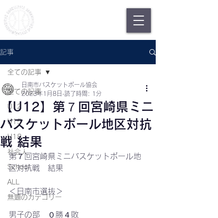
日南市バスケットボール協会
Nichinan Basketball
Association
記事
全ての記事
日南市バスケットボール協会
全ての記事
2023年1月8日
読了時間: 1分
【U12】第７回宮崎県ミニ
U12
バスケットボール地区対抗
U15
U18
戦 結果
社会人
第７回宮崎県ミニバスケットボール地
School
区対抗戦　結果
ALL
＜日南市選抜＞
無題のカテゴリー
男子の部　０勝４敗