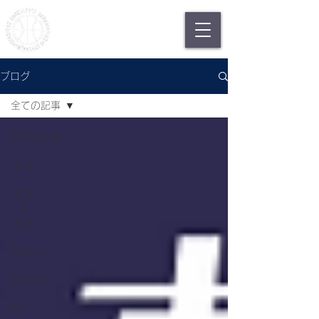
日南市バスケットボール協会
Nichinan Basketball
Association
ブログ
全ての記事
全ての記事
U12
U15
U18
社会人
School
ALL